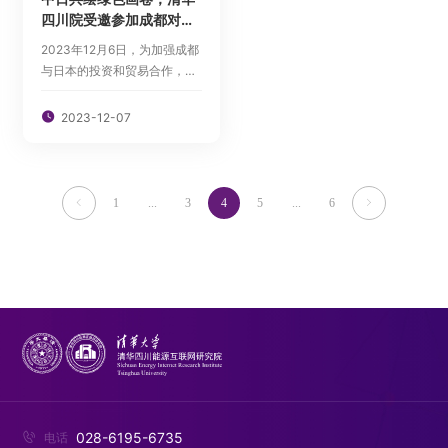
四川院受邀参加成都对日
开放合作北京站推介活动
2023年12月6日，为加强成都
并作项目推介
与日本的投资和贸易合作，由
中日（成都）城市建设和现代
服务业开放合作示范项目推进

2023-12-07
领导小组办公室主办的“成都对
日开放合作北京站推介活动
——氢能及生态环保领域招商
推介会”在北京长富宫酒店举
1
...
3
4
5
...
6


行。
028-6195-6735

电话