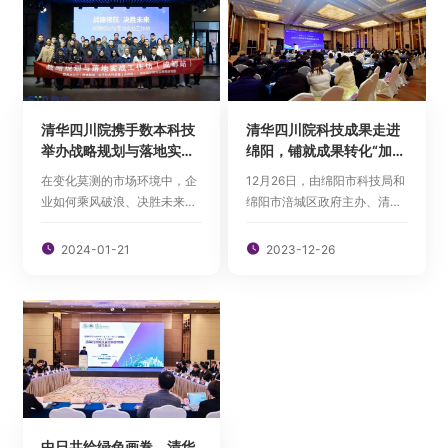
加接待。
清华四川院携手数本科技
清华四川院科技成果走进
举办战略规划与落地实战
绵阳，铺就成果转化“加速
工作坊
路”
在变化莫测的市场环境中，企
12月26日，由绵阳市科技局和
业如何乘风破浪、决胜未来？
绵阳市涪城区政府主办、清华
为了解答这一问题，清华四川
四川能源互联网研究院（以下
能源互联网研究院与深圳市数
简称研究院）和绵阳市涪城区

2024-01-21

2023-12-26
本科技开发有限公司、电子科
科技局承办的“创新金三角·智
大科技园（天府园）共同主办
汇科技城”清华大学专场活动在
了“战略领航 决胜未来战略规
绵阳顺利举行。来自绵阳市各
划与落地实战工作坊”。此次活
级政府部门、技术转移机构、
动于2024年1月16-17日在四
孵化器、众创空间以及相关企
川成...
业的代表...
中日共绘绿色画卷，清华