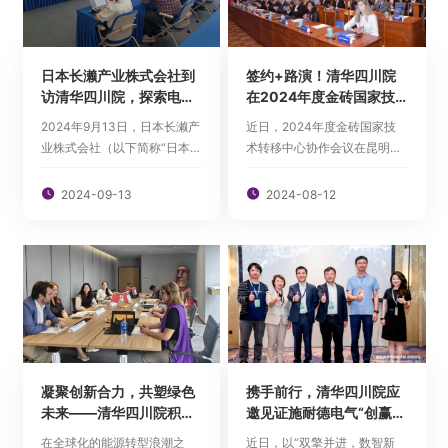
科普教育
人才招聘
日本长濑产业株式会社到
签约+路演！清华四川院
访清华四川院，探索电力
在2024年度金砖国家技
电子领域合作机遇
术转移中心会议上弹响“双
2024年9月13日，日本长濑产
近日，2024年度金砖国家技
重奏”
业株式会社（以下简称“日本长
术转移中心协作会议在昆明召
English

濑公司”）电子事业部经营企画
开。金砖各国代表，国内政府
室室长罗彪一行到访清华四川
部门、高校、科研院所、企事

2024-09-13

2024-08-12
能源互联网研究院（以下简
业单位代表等近百人出席会
称“研究院”），就电力电子领
议。会上，清华四川能源互联
域相关技术成果开展调研交
网研究院（以下简称研究院）
流。研究院院长助理兼科技创
与金砖国家技术转移中心签署
新部主任吕岚春等参加座谈
合作协议并亮相科技成果路演
会。
活动作成果分享。
凝聚创新合力，共塑绿色
携手前行，清华四川院应
未来——清华四川院积极
邀见证施耐德电气“创赢计
助力中国与拉美地区可再
划”第五季开营仪式
在全球化的能源转型浪潮之
近日，以“双擎并进，数智新