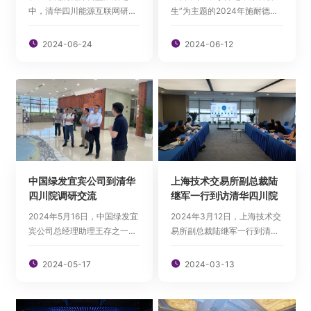
生能源合作
中，清华四川能源互联网研究
生”为主题的2024年施耐德电
院（以下简称研究院）充分发
气创新峰会在青岛举行，由工
挥自身平台优势，以开放包
业和信息化部国际经济技术合

2024-06-24

2024-06-12
容、互利共赢的国际合作理
作中心与施耐德电气共同主办
念，积极助力中国与拉美地区
的创赢计划第五季在峰会上正
可再生能源合作。
式启动。清华四川能源互联网
研究院（以下简称研究院）作
为施耐德“创赢计划”合作伙
伴，由科创服...
中国绿发宜宾公司到清华
上海技术交易所副总裁陆
四川院调研交流
继军一行到访清华四川院
2024年5月16日，中国绿发宜
2024年3月12日，上海技术交
宾公司总经理助理王存之一行
易所副总裁陆继军一行到清华
到访清华四川能源互联网研究
四川能源互联网研究院（以下
院（以下简称“研究院”），就
简称“研究院”）就知识产权与

2024-05-17

2024-03-13
含锂正极再生系统等技术成果
科技成果转化合作开展调研交
开展调研交流。研究院产业发
流。研究院产业发展部主任关
展部主任关婧如等参加接待。
婧如、办公室副主任杨曼等参