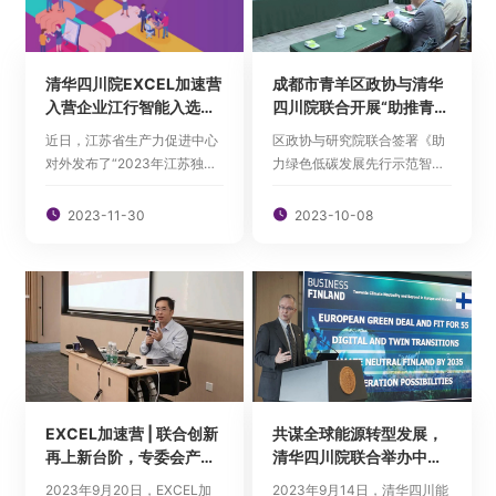
科普教育
人才招聘
清华四川院EXCEL加速营
成都市青羊区政协与清华
入营企业江行智能入选
四川院联合开展“助推青羊
2023年江苏潜在独角兽
区绿色低碳发展”调研座谈
近日，江苏省生产力促进中心
区政协与研究院联合签署《助
企业榜单
并签署智库建设合作备忘
对外发布了“2023年江苏独角
力绿色低碳发展先行示范智库
录
English

兽企业暨高新区瞪羚企业评估
建设合作备忘录》，明确双方
结果”，清华四川能源互联网研
开展智库建设合作的目的、原

2023-11-30

2023-10-08
究院（以下简称研究院）
则、内容和机制。
2023 EXCEL加速营入营企业
南京江行联加智能科技有限公
司（以下简称江行智能）凭借
优质的资本市场认可度、高新
核心技...
EXCEL加速营 | 联合创新
共谋全球能源转型发展，
再上新台阶，专委会产学
清华四川院联合举办中芬
研系列活动南京站回顾
工业园区智慧能源（四
2023年9月20日，EXCEL加
2023年9月14日，清华四川能