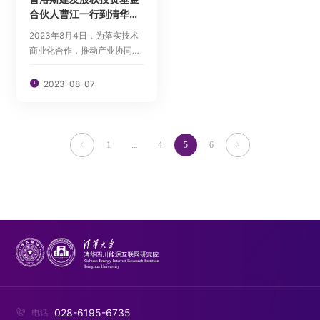
合伙人曹江一行到清华四
川能源互联网研究院调研
2023年8月4日，为落实技术
交流
商业化合作，推动产业协同发
展，普洛斯建发股权投资基金
（以下简称普洛斯建发）合伙

2023-08-07
人曹江、产业投研总监彭文博
一行到清华四川能源互联网研
究院（以下简称研究院）调研
交流。研究院产业发展部主任
1
...
4
5
6


关婧如，科创服务中心创新服
务高级主管熊...
028-6195-6735

电话