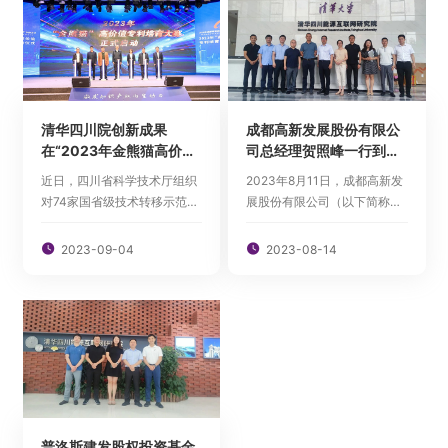
创企业的代表共聚一堂，共享
院）在非企业法人技术转移示
绿色低碳产业发展新机遇。
范机构的评定中获评优秀等
级，这也是继202...
清华四川院创新成果
成都高新发展股份有限公
在“2023年金熊猫高价值
司总经理贺照峰一行到清
专利培育大赛”中获评优胜
华四川能源互联网研究院
近日，四川省科学技术厅组织
2023年8月11日，成都高新发
奖
调研交流
对74家国省级技术转移示范机
展股份有限公司（以下简称高
构进行了评估，对外公布了
新发展）总经理贺照峰、高新
2023年四川省技术转移示范
发展倍智公司总经理邓霄博等

2023-09-04

2023-08-14
机构考核评估结果。经相关程
一行到清华四川能源互联网研
序审定，清华四川能源互联网
究院（以下简称研究院）调研
研究院（以下简称清华四川
交流。研究院副院长刘毅、院
院）在非企业法人技术转移示
长助理兼科技创新部主任吕岚
范机构的评定中获评优秀等
春接待贺照峰一行。
级，这也是继202...
普洛斯建发股权投资基金