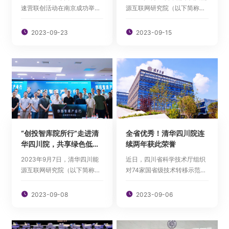
川）论坛
速营联创活动在南京成功举
源互联网研究院（以下简称清
办。本次联合创新活动以“联创
华四川院）与芬兰国家商务促
项目”的形式，汇集了创新企业
进局等多家单位成功举办中芬

2023-09-23

2023-09-15
和需求方，旨在促进技术创新
工业园区智慧能源（四川）论
与产业需求的精准对接，有效
坛。论坛邀请中方能源企业代
转化科研成果，推动产业升
表和多家芬兰能源企业代表，
级。
通过主题发言、自由讨论和企
业对接等环节，分享经验见
解，并就未来...
“创投智库院所行”走进清
全省优秀！清华四川院连
华四川院，共享绿色低碳
续两年获此荣誉
产业发展新机遇
2023年9月7日，清华四川能
近日，四川省科学技术厅组织
源互联网研究院（以下简称清
对74家国省级技术转移示范机
华四川院）联合多家单位共同
构进行了评估，对外公布了
举办了“创投智库院所行-走进
2023年四川省技术转移示范

2023-09-08

2023-09-06
清华四川院”活动，邀请成渝地
机构考核评估结果。经相关程
区绿色低碳领域相关产业部
序审定，清华四川能源互联网
门、创新平台、投资机构及科
研究院（以下简称清华四川