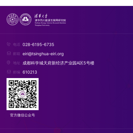
028-6195-6735

电话
eiri@tsinghua-eiri.org

邮箱
成都科学城天府新经济产业园A区5号楼

地址
610213

邮编
官方微信公众号