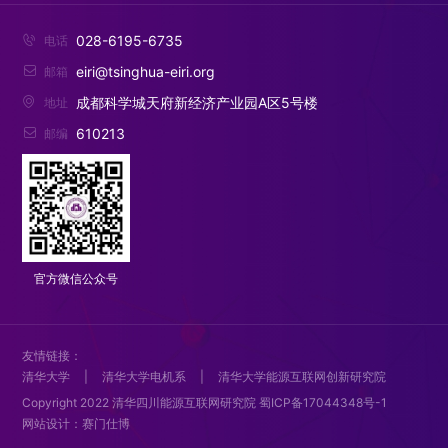
028-6195-6735

电话
eiri@tsinghua-eiri.org

邮箱
成都科学城天府新经济产业园A区5号楼

地址
610213

邮编
官方微信公众号
友情链接：
清华大学
|
清华大学电机系
|
清华大学能源互联网创新研究院
Copyright 2022 清华四川能源互联网研究院
蜀ICP备17044348号-1
网站设计：赛门仕博