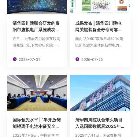
科普教育
人才招聘
清华四川院联合研发的资
成果发布 | 清华四川院电
阳市虚拟电厂系统成功投
网关键装备全寿命可靠性
入实战，助力高温保供
增强技术取得突破
近日，由清华四川能源互联网
面向“30·60”双碳目标和“构建
研究院（以下简称研究院）联
以新能源为主体的新型电力系
English

合研发的资阳市虚拟电厂系统
统”等国家战略需求，清华四川
（以下简称虚拟电厂系统）成
能源互联网研究院（以下简称

2025-07-31

2025-07-25
功投入夏季高温电力保供实
研究院）持续探索新型研发机
战。7月17日至18日，虚拟电
构产学研协同的科研组织管理
厂系统在收到电网侧需求后快
模式，积极延伸清华大学有组
速响应，精准组织和执行用户
织研发的体系优势。自2020
侧负荷调节，两日内累计响应
年起，研究院开展有组织研发
时长9小时，累...
模式...
国际领先水平 | “半开放储
清华四川院联合牵头项目
能锂离子电池本征安全技
入选国家数据局2025年
术”顺利通过科技成果评价
研究课题名单
2025年7月5日，中国化学与
2025年7月1日，国家数据局