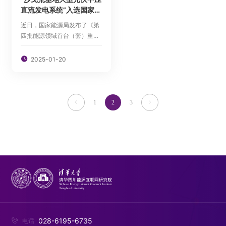
直流发电系统”入选国家能
源局首台（套）重大技术
近日，国家能源局发布了《第
装备
四批能源领域首台（套）重大
技术装备名单》，“沙戈荒基地
大型光伏中压直流发电系统”成

2025-01-20
功入选。
1
2
3


028-6195-6735

电话