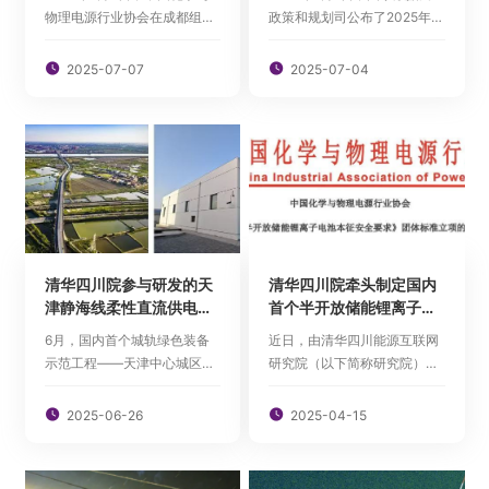
物理电源行业协会在成都组织
政策和规划司公布了2025年课
召开“半开放储能锂离子电池本
题委托研究入选名单。经严格
征安全技术”科技成果评价会，
评审等程序，由清华四川能源

2025-07-07

2025-07-04
邀请多位来自能源电力、储能
互联网研究院（以下简称研究
电池与消防安全等领域的权威
院）与清华大学联合牵头申报
专家组成评价委员会，对该成
的课题《国家数据产权登记体
果进行综合评审。
系研究》成功入选。这是研究
院继去年成功牵头承担国家数
据局年度...
清华四川院参与研发的天
清华四川院牵头制定国内
津静海线柔性直流供电系
首个半开放储能锂离子电
统示范项目通过运营安全
池安全团体标准 引领储能
6月，国内首个城轨绿色装备
近日，由清华四川能源互联网
评估
行业安全发展
示范工程——天津中心城区至
研究院（以下简称研究院）牵
静海市域（郊）铁路首开段
头起草的《半开放储能锂离子
的“基于能量路由器及协同控制
电池本征安全要求》团体标准

2025-06-26

2025-04-15
的柔性直流牵引供电系统”项
正式通过中国化学与物理电源
目，成功通过运营安全评估，
行业协会立项。作为国内首个
标志着该项目拿到投入商业运
针对半开放储能锂离子电池的