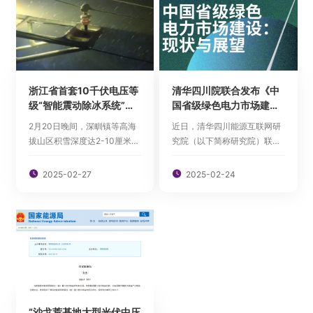
营前的最后一道关键“通行
安全技术规范，该标准将由研
证”。清华大学是本项目的核心
究院联合全国碱性蓄电池标准
研发团队。
化技术委员会、好...
浙江省首套10千伏电压等
清华四川院联合发布《中
级“智能震动除冰系统”首
国省级绿色电力市场建
次参加“实战”
设：现状与展望》研究报
2月20日晚间，深甽镇等高海
近日，清华四川能源互联网研
告
拔山区积雪深度达2-10厘米，
究院（以下简称研究院）联合
部分路面因低温结冰，县气象
国际环保机构绿色和平、苏州
部门持续发布道路结冰黄色预
高新区（虎丘区）碳中和国际

2025-02-27

2025-02-24
警。在此极端天气下，浙江省
研究院共同举办“风光加速度：
内首套10千伏电压等级“智能
中国省级绿色电力市场建设与
振动除冰系统”首次参加“实
企业参与”专题研讨会，并联合
战”，于次日凌晨完成对深山区
发布三方共同合作的研究报告
线路的紧急除冰任务。
《中国省级绿色电力市场建
设：现状与展望...
“沙戈荒基地大型光伏中压